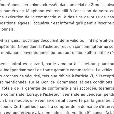
Une réponse sera alors adressée dans un délai de 2 mois suiva
re numéro de téléphone est recueilli à l’occasion de votre
nne exécution de la commande ou à des fins de prise de con
itions légales, l’acquéreur est informé qu’il peut, s’inscrire
sionnels.
 français. Tout litige découlant de la validité, l’interprétati
mpétente. Cependant si l’acheteur est un consommateur au sen
 médiation conventionnelle ou tout autre mode alternatif de rè
ésent contrat est garanti, par le vendeur à l'acheteur, pour 
ique indépendamment de toute garantie commerciale. Le véhicu
 organes de sécurité, tels que définis à l'article VI, à l'excep
 est mentionnée sur le Bon de Commande et ses conditions s
ée totale de la garantie de conformité ainsi accordée, (gara
e commande. Lorsque l'acheteur demande au vendeur, pendant 
d'un bien meuble, une remise en état couverte par la garantie,
t à courir. Cette période court à compter de la demande d'interv
ion est postérieure à la demande d'intervention (C. conso. Art. L