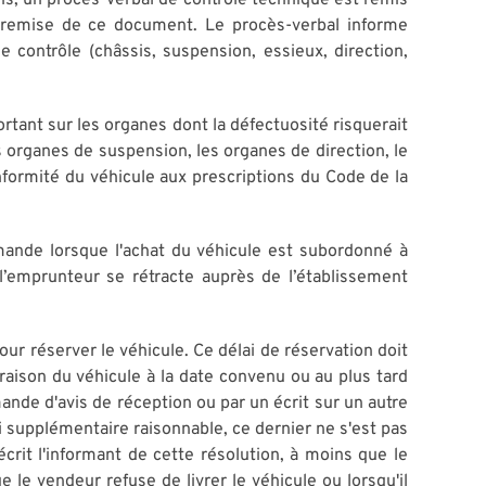
ans, un procès-verbal de contrôle technique est remis
e remise de ce document. Le procès-verbal informe
e contrôle (châssis, suspension, essieux, direction,
ortant sur les organes dont la défectuosité risquerait
es organes de suspension, les organes de direction, le
nformité du véhicule aux prescriptions du Code de la
ommande lorsque l'achat du véhicule est subordonné à
 l’emprunteur se rétracte auprès de l’établissement
r réserver le véhicule. Ce délai de réservation doit
ison du véhicule à la date convenu ou au plus tard
ande d'avis de réception ou par un écrit sur un autre
ai supplémentaire raisonnable, ce dernier ne s'est pas
crit l'informant de cette résolution, à moins que le
e vendeur refuse de livrer le véhicule ou lorsqu'il