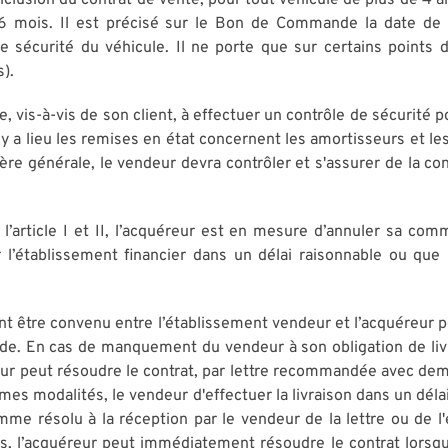
nclusion du contrat de vente, pour tout véhicule de plus de 4 
e 6 mois. Il est précisé sur le Bon de Commande la date d
e sécurité du véhicule. Il ne porte que sur certains points d
).
, vis-à-vis de son client, à effectuer un contrôle de sécurité p
l y a lieu les remises en état concernent les amortisseurs et l
e générale, le vendeur devra contrôler et s'assurer de la co
à l’article I et II, l’acquéreur est en mesure d’annuler sa c
ar l’établissement financier dans un délai raisonnable ou que
 être convenu entre l’établissement vendeur et l’acquéreur pou
 En cas de manquement du vendeur à son obligation de livra
reur peut résoudre le contrat, par lettre recommandée avec dem
êmes modalités, le vendeur d'effectuer la livraison dans un dél
me résolu à la réception par le vendeur de la lettre ou de l'é
 l’acquéreur peut immédiatement résoudre le contrat lorsque l