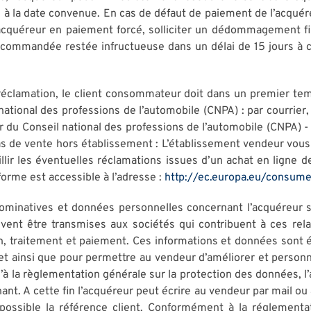
e à la date convenue. En cas de défaut de paiement de l’acqué
l’acquéreur en paiement forcé, solliciter un dédommagement 
ecommandée restée infructueuse dans un délai de 15 jours à c
réclamation, le client consommateur doit dans un premier te
national des professions de l’automobile (CNPA) : par courrie
teur du Conseil national des professions de l’automobile (CNPA
as de vente hors établissement : L’établissement vendeur vou
eillir les éventuelles réclamations issues d’un achat en lign
orme est accessible à l’adresse :
http://ec.europa.eu/consume
nominatives et données personnelles concernant l’acquéreur 
uvent être transmises aux sociétés qui contribuent à ces rela
, traitement et paiement. Ces informations et données sont é
 et ainsi que pour permettre au vendeur d’améliorer et personn
qu’à la règlementation générale sur la protection des données, l’
ant. A cette fin l’acquéreur peut écrire au vendeur par mail 
possible la référence client. Conformément à la réglementa