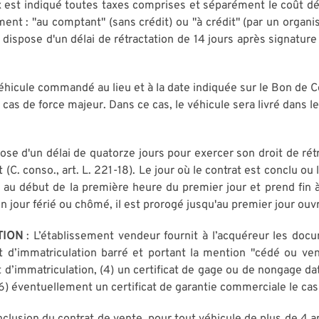
ix est indiqué toutes taxes comprises et séparément le coût d
ment : "au comptant" (sans crédit) ou "à crédit" (par un organi
pose d'un délai de rétractation de 14 jours après signature d
 véhicule commandé au lieu et à la date indiquée sur le Bon de
 cas de force majeur. Dans ce cas, le véhicule sera livré dans l
pose d'un délai de quatorze jours pour exercer son droit de rét
 (C. conso., art. L. 221-18). Le jour où le contrat est conclu o
 au début de la première heure du premier jour et prend fin à
n jour férié ou chômé, il est prorogé jusqu'au premier jour ouv
ATION
: L’établissement vendeur fournit à l’acquéreur les docum
icat d’immatriculation barré et portant la mention "cédé ou v
at d’immatriculation, (4) un certificat de gage ou de nongage da
 (6) éventuellement un certificat de garantie commerciale le ca