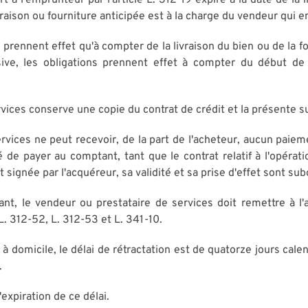
rt à l'emprunteur par l'article L. 312-19 expire à la date de la 
ivraison ou fourniture anticipée est à la charge du vendeur qui e
 prennent effet qu'à compter de la livraison du bien ou de la fo
ive, les obligations prennent effet à compter du début de l
rvices conserve une copie du contrat de crédit et la présente 
ervices ne peut recevoir, de la part de l'acheteur, aucun paie
 de payer au comptant, tant que le contrat relatif à l'opérat
signée par l'acquéreur, sa validité et sa prise d'effet sont su
nt, le vendeur ou prestataire de services doit remettre à l'
L. 312-52, L. 312-53 et L. 341-10.
domicile, le délai de rétractation est de quatorze jours calend
.
xpiration de ce délai.