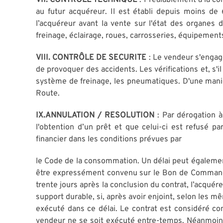
VII. CONTRÔLE TECHNIQUE
: Préalablement à la co
au futur acquéreur. Il est établi depuis moins d
l’acquéreur avant la vente sur l'état des organes d
freinage, éclairage, roues, carrosseries, équipements
VIII. CONTRÔLE DE SECURITE
: Le vendeur s'engage
de provoquer des accidents. Les vérifications et, s'i
système de freinage, les pneumatiques. D'une manièr
Route.
IX.ANNULATION / RESOLUTION
: Par dérogation 
l'obtention d’un prêt et que celui-ci est refusé p
financier dans les conditions prévues par
le Code de la consommation. Un délai peut également
être expressément convenu sur le Bon de Commande.
trente jours après la conclusion du contrat, l’acqué
support durable, si, après avoir enjoint, selon les m
exécuté dans ce délai. Le contrat est considéré com
vendeur ne se soit exécuté entre-temps. Néanmoins,