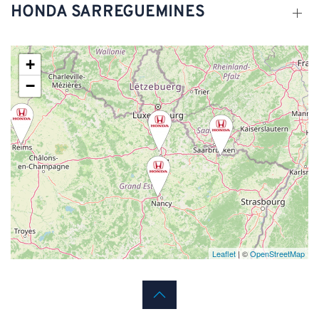
HONDA SARREGUEMINES
+
−
Leaflet
| ©
OpenStreetMap