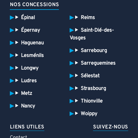
NOS CONCESSIONS
Épinal
Reims
Épernay
Saint-Dié-des-
Vosges
Haguenau
Sarrebourg
Lesménils
Sarreguemines
Longwy
Sélestat
Ludres
Strasbourg
Metz
Thionville
Nancy
Woippy
LIENS UTILES
SUIVEZ-NOUS
Contact