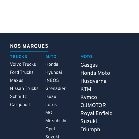
NOS MARQUES
TRUCKS
AUTO
MOTO
Volvo Trucks
Honda
Gasgas
Ford Trucks
Hyundai
Honda Moto
Maxus
INEOS
Husqvarna
Nissan Trucks
Grenadier
KTM
Schmitz
Isuzu
Kymco
Cargobull
Lotus
QJMOTOR
MG
Royal Enfield
Mitsubishi
Suzuki
Opel
Triumph
Suzuki