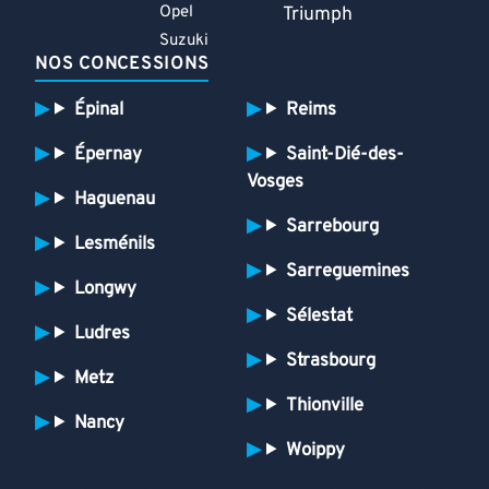
Opel
Triumph
Suzuki
NOS CONCESSIONS
Épinal
Reims
Épernay
Saint-Dié-des-
Vosges
Haguenau
Sarrebourg
Lesménils
Sarreguemines
Longwy
Sélestat
Ludres
Strasbourg
Metz
Thionville
Nancy
Woippy