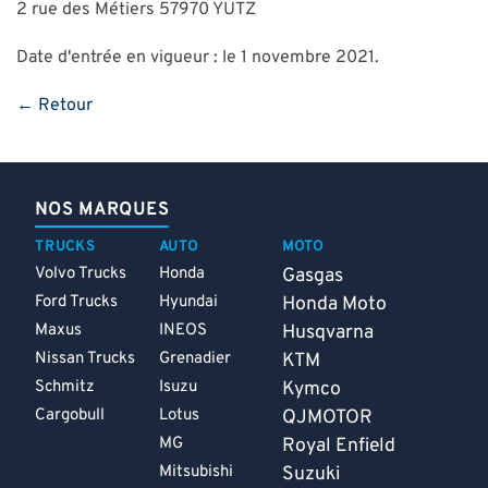
2 rue des Métiers 57970 YUTZ
Date d'entrée en vigueur : le 1 novembre 2021.
← Retour
NOS MARQUES
TRUCKS
AUTO
MOTO
Volvo Trucks
Honda
Gasgas
Ford Trucks
Hyundai
Honda Moto
Maxus
INEOS
Husqvarna
Nissan Trucks
Grenadier
KTM
Schmitz
Isuzu
Kymco
Cargobull
Lotus
QJMOTOR
MG
Royal Enfield
Mitsubishi
Suzuki