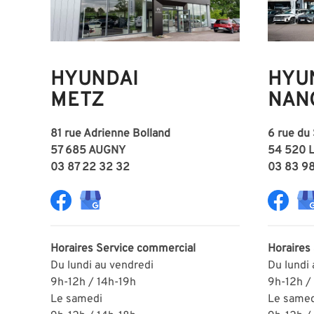
HYUNDAI
HYU
METZ
NAN
81 rue Adrienne Bolland
6 rue du
57 685 AUGNY
54 520 
03 87 22 32 32
03 83 9
Horaires
Service commercial
Horaires
Du lundi au vendredi
Du lundi
9h-12h / 14h-19h
9h-12h /
Le samedi
Le samed