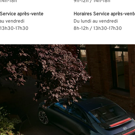
 14h-18h
9h-12h / 14h-18h
Service après-vente
Horaires
Service après-vent
 au vendredi
Du lundi au vendredi
 13h30-
1
7h30
8h-12h / 13h30-
1
7h30