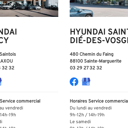
NDAI
HYUNDAI SAIN
CY
DIÉ-DES-VOSG
 Saintois
480 Chemin du Faing
LAXOU
88100 Sainte-Marguerite
8 32 32
03 29 27 32 32
Service commercial
Horaires
Service commercia
 au vendredi
Du lundi au vendredi
 14h-19h
9h-12h / 14h-19h
i
Le samedi