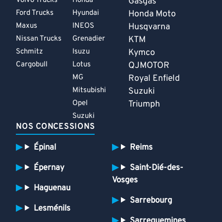
Volvo Trucks
Honda
Gasgas
Ford Trucks
Hyundai
Honda Moto
Maxus
INEOS
Husqvarna
Nissan Trucks
Grenadier
KTM
Schmitz
Isuzu
Kymco
Cargobull
Lotus
QJMOTOR
MG
Royal Enfield
Mitsubishi
Suzuki
Opel
Triumph
Suzuki
NOS CONCESSIONS
Épinal
Reims
Épernay
Saint-Dié-des-
Vosges
Haguenau
Sarrebourg
Lesménils
Sarreguemines