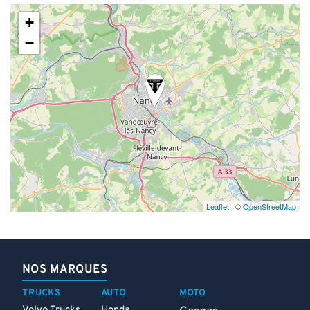
+
−
Leaflet
| ©
OpenStreetMap
NOS MARQUES
TRUCKS
AUTO
MOTO