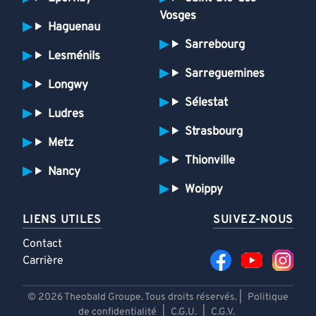
Vosges
Haguenau
Sarrebourg
Lesménils
Sarreguemines
Longwy
Sélestat
Ludres
Strasbourg
Metz
Thionville
Nancy
Woippy
LIENS UTILES
SUIVEZ-NOUS
Contact
Carrière
© 2026 Theobald Groupe. Tous droits réservés. |
Politique
de confidentialité
|
C.G.U.
|
C.G.V.