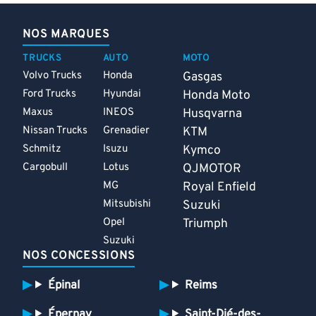
NOS MARQUES
TRUCKS
AUTO
MOTO
Volvo Trucks
Honda
Gasgas
Ford Trucks
Hyundai
Honda Moto
Maxus
INEOS
Husqvarna
Nissan Trucks
Grenadier
KTM
Schmitz
Isuzu
Kymco
Cargobull
Lotus
QJMOTOR
MG
Royal Enfield
Mitsubishi
Suzuki
Opel
Triumph
Suzuki
NOS CONCESSIONS
Épinal
Reims
Épernay
Saint-Dié-des-